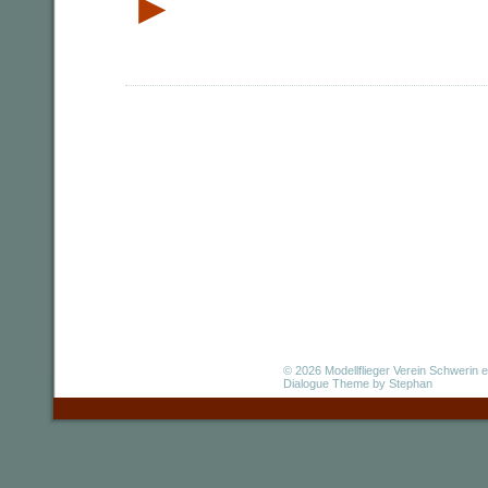
►
© 2026
Modellflieger Verein Schwerin e
Dialogue Theme
by Stephan