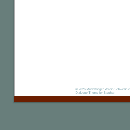
© 2026
Modellflieger Verein Schwerin e
Dialogue Theme
by Stephan