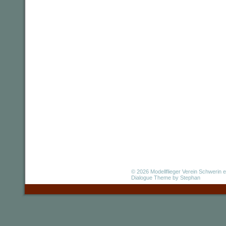
© 2026
Modellflieger Verein Schwerin e
Dialogue Theme
by Stephan