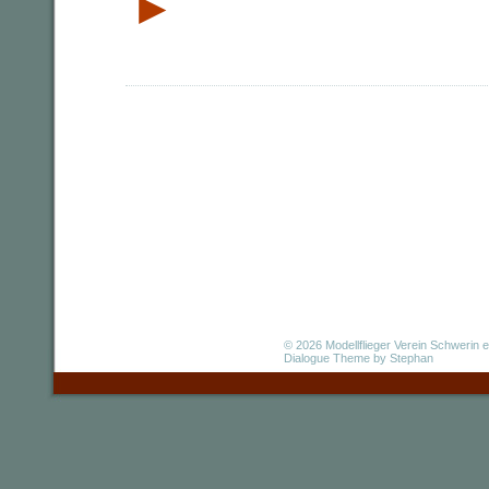
►
© 2026
Modellflieger Verein Schwerin e
Dialogue Theme
by Stephan