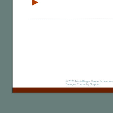
►
© 2026
Modellflieger Verein Schwerin e
Dialogue Theme
by Stephan