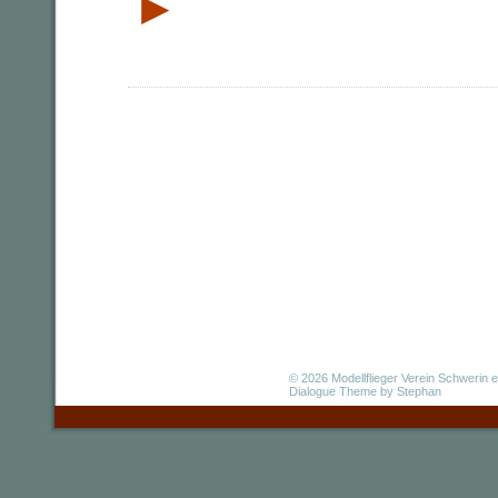
►
© 2026
Modellflieger Verein Schwerin e
Dialogue Theme
by Stephan