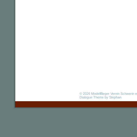
© 2026
Modellflieger Verein Schwerin e
Dialogue Theme
by Stephan